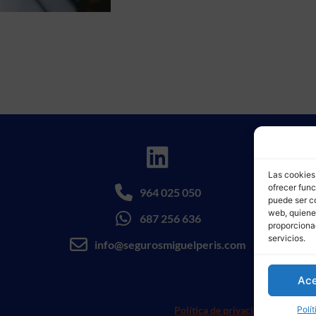
Las cookies 
ofrecer func
964 025 050
puede ser co
web, quiene
687 256 636
proporciona
servicios.
info@segurosmiguelperis.com
Ace
Polí
Política de privacidad
Política