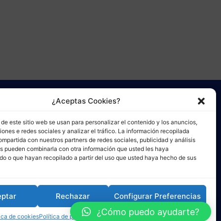
¿Aceptas Cookies?
de este sitio web se usan para personalizar el contenido y los anuncios,
iones e redes sociales y analizar el tráfico. La información recopilada
mpartida con nuestros partners de redes sociales, publicidad y análisis
s pueden combinarla con otra información que usted les haya
do o que hayan recopilado a partir del uso que usted haya hecho de sus
ptar
Rechazar
Configurar Preferencias
¿Cómo puedo ayudarte?
tica de cookies
Política de privacidad
Términos y Condiciones de Uso
 de cookies
Términos y Condiciones de Uso